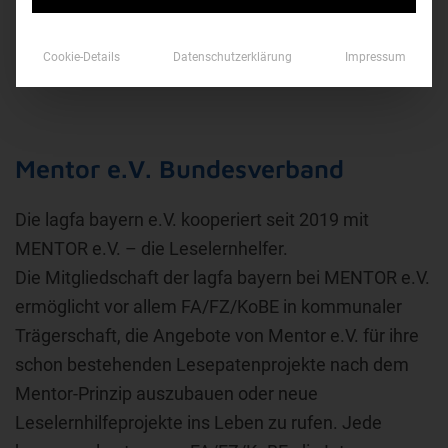
Cookie-Details
Datenschutzerklärung
Impressum
Mentor e.V. Bundesverband
Die lagfa bayern e.V. kooperiert seit 2019 mit
MENTOR e.V. – die Leselernhelfer.
Die Mitgliedschaft der lagfa bayern bei MENTOR e.V.
ermöglicht vor allem FA/FZ/KoBE in kommunaler
Trägerschaft, die Angebote von Mentor e.V. für ihre
schon bestehenden Lesepatenprojekte nach dem
Mentor-Prinzip auszubauen oder neue
Leselernhilfeprojekte ins Leben zu rufen. Jede