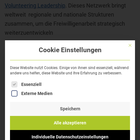
Volunteering Leadership
. Dieses Netzwerk bringt
weltweit regionale und nationale Strukturen
zusammen, um die Freiwilligenarbeit strategisch
weiterzuentwickeln
Mit die
Cookie Einstellungen
Diese Website nutzt Cookies. Einige von ihnen sind essenziell, während
andere uns helfen, diese Website und Ihre Erfahrung zu verbessern.
Es folgt eine Liste der Service-Gruppen, für die eine
Essenziell
Externe Medien
Speichern
Alle akzeptieren
Individuelle Datenschutzeinstellungen