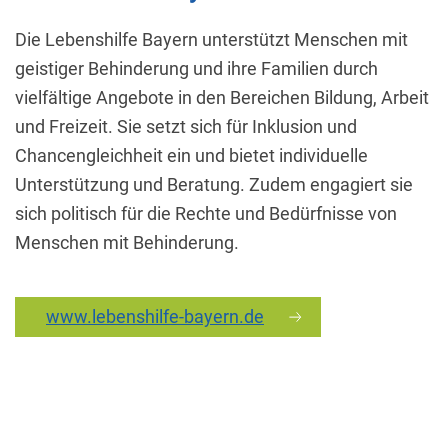
Die Lebenshilfe Bayern unterstützt Menschen mit
geistiger Behinderung und ihre Familien durch
vielfältige Angebote in den Bereichen Bildung, Arbeit
und Freizeit. Sie setzt sich für Inklusion und
Chancengleichheit ein und bietet individuelle
Unterstützung und Beratung. Zudem engagiert sie
sich politisch für die Rechte und Bedürfnisse von
Menschen mit Behinderung.
www.lebenshilfe-bayern.de
Mit die
Cookie Einstellungen
Diese Website nutzt Cookies. Einige von ihnen sind essenziell, während
andere uns helfen, diese Website und Ihre Erfahrung zu verbessern.