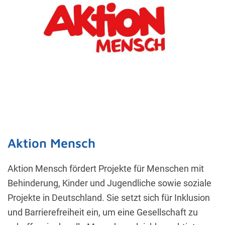
Es folgt eine Liste der Service-Gruppen, für die eine
Essenziell
Externe Medien
Speichern
Alle akzeptieren
Individuelle Datenschutzeinstellungen
Cookie-Details
Datenschutzerklärung
Impressum
Aktion Mensch
Aktion Mensch fördert Projekte für Menschen mit
Behinderung, Kinder und Jugendliche sowie soziale
Projekte in Deutschland. Sie setzt sich für Inklusion
und Barrierefreiheit ein, um eine Gesellschaft zu